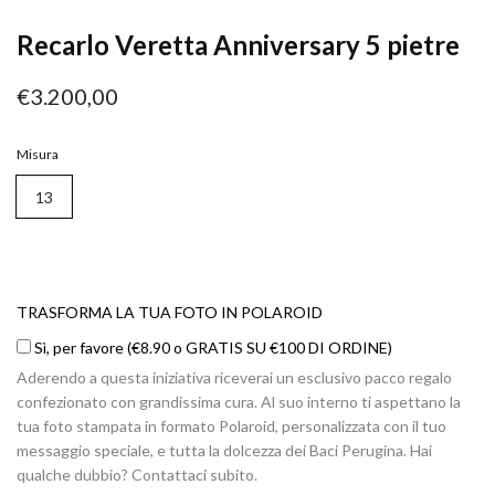
Recarlo Veretta Anniversary 5 pietre
€3.200,00
Misura
13
TRASFORMA
LA
TRASFORMA LA TUA FOTO IN POLAROID
TUA
Sì, per favore (€8.90 o GRATIS SU €100 DI ORDINE)
FOTO
Aderendo a questa iniziativa riceverai un esclusivo pacco regalo
IN
confezionato con grandissima cura. Al suo interno ti aspettano la
POLAROID
tua foto stampata in formato Polaroid, personalizzata con il tuo
messaggio speciale, e tutta la dolcezza dei Baci Perugina. Hai
qualche dubbio? Contattaci subito.