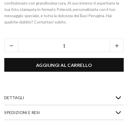
confezionato con grandissima cura. Al suo interno ti aspettano la
POLAROID
tua foto stampata in formato Polaroid, personalizzata con il tuo
messaggio speciale, e tutta la dolcezza dei Baci Perugina. Hai
qualche dubbio? Contattaci subito.
AGGIUNGI AL CARRELLO
DETTAGLI
SPEDIZIONI E RESI