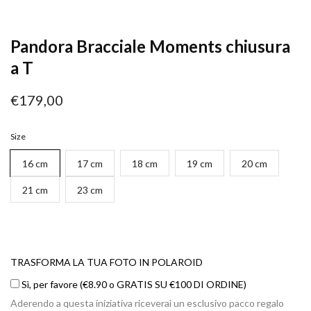
Pandora Bracciale Moments chiusura
a T
€179,00
Size
16 cm
17 cm
18 cm
19 cm
20 cm
21 cm
23 cm
TRASFORMA
LA
TRASFORMA LA TUA FOTO IN POLAROID
TUA
Sì, per favore (€8.90 o GRATIS SU €100 DI ORDINE)
FOTO
Aderendo a questa iniziativa riceverai un esclusivo pacco regalo
IN